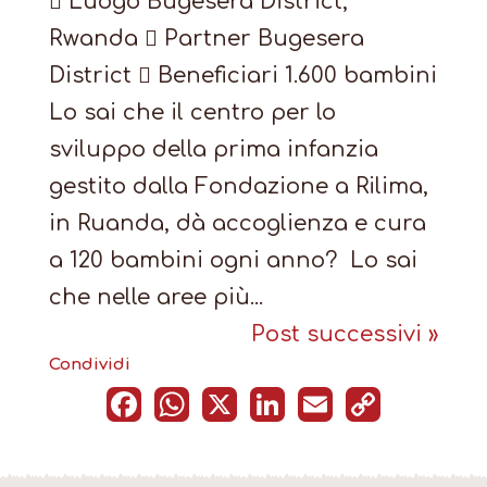
 Luogo Bugesera District,
Rwanda  Partner Bugesera
District  Beneficiari 1.600 bambini
Lo sai che il centro per lo
sviluppo della prima infanzia
gestito dalla Fondazione a Rilima,
in Ruanda, dà accoglienza e cura
a 120 bambini ogni anno? Lo sai
che nelle aree più...
Post successivi »
Condividi
F
W
X
Li
E
C
a
h
n
m
o